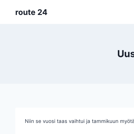
Siirry
route 24
sisältöön
Uus
Niin se vuosi taas vaihtui ja tammikuun myöt