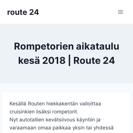
Siirry
route 24
sisältöön
Rompetorien aikataulu
kesä 2018 | Route 24
Kesällä Routen hiekkakentän valloittaa
cruisinkien lisäksi rompetorit.
Nyt autotallien kevätsiivous käyntiin ja
varaamaan omaa paikkaa yksin tai yhdessä