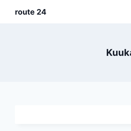
Siirry
route 24
sisältöön
Kuuka