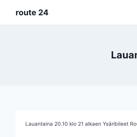
Siirry
route 24
sisältöön
Lauan
Lauantaina 20.10 klo 21 alkaen Ysäribileet R