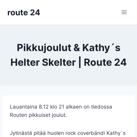
Siirry
route 24
sisältöön
Pikkujoulut & Kathy´s
Helter Skelter | Route 24
Lauantaina 8.12 klo 21 alkaen on tiedossa
Routen pikkuiset joulut.
Jytinästä pitää huolen rock coverbändi Kathy´s