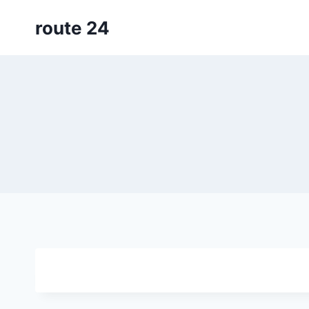
Siirry
route 24
sisältöön