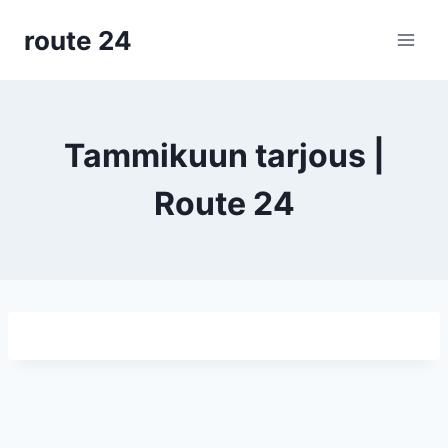
Siirry
route 24
sisältöön
Tammikuun tarjous |
Route 24