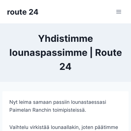
Siirry
route 24
sisältöön
Yhdistimme
lounaspassimme | Route
24
Nyt leima samaan passiin lounastaessasi
Paimelan Ranchin toimipisteissä.
Vaihtelu virkistää lounaallakin, joten päätimme