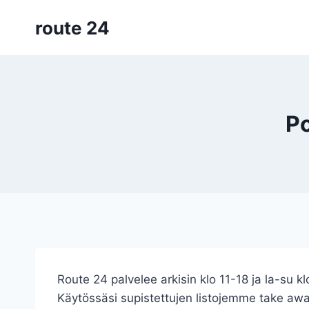
Siirry
route 24
sisältöön
Po
Route 24 palvelee arkisin klo 11-18 ja la-su kl
Käytössäsi supistettujen listojemme take aw