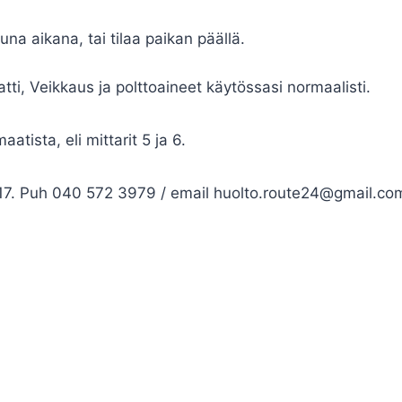
na aikana, tai tilaa paikan päällä.
.
i, Veikkaus ja polttoaineet käytössasi normaalisti.
atista, eli mittarit 5 ja 6.
8-17. Puh 040 572 3979 / email
huolto.route24@gmail.co