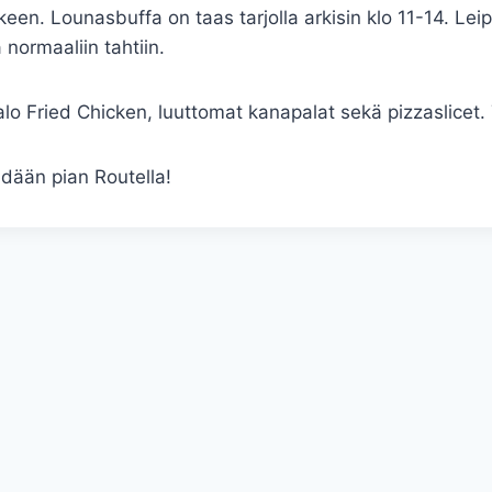
keen. Lounasbuffa on taas tarjolla arkisin klo 11-14. Leip
 normaaliin tahtiin.
falo Fried Chicken, luuttomat kanapalat sekä pizzaslice
hdään pian Routella!