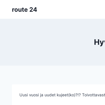
Siirry
route 24
sisältöön
Hy
Uusi vuosi ja uudet kujeet(ko)?!? Toivottavast