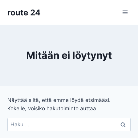
Siirry
route 24
sisältöön
Mitään ei löytynyt
Näyttää siltä, että emme löydä etsimääsi.
Kokeile, voisiko hakutoiminto auttaa.
Haku: