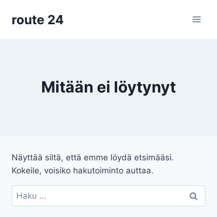
Siirry
route 24
sisältöön
Mitään ei löytynyt
Näyttää siltä, että emme löydä etsimääsi.
Kokeile, voisiko hakutoiminto auttaa.
Haku: