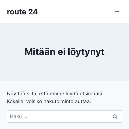
Siirry
route 24
sisältöön
Mitään ei löytynyt
Näyttää siltä, että emme löydä etsimääsi.
Kokeile, voisiko hakutoiminto auttaa.
Haku: