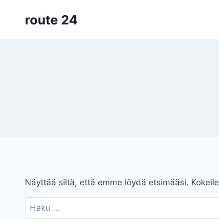
Siirry
route 24
sisältöön
Näyttää siltä, että emme löydä etsimääsi. Kokeile
Haku: