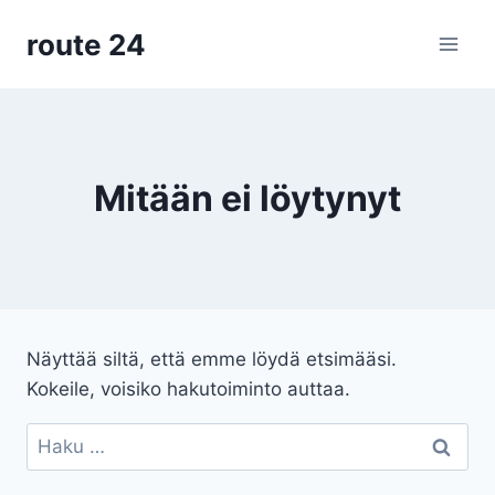
Siirry
route 24
sisältöön
Mitään ei löytynyt
Näyttää siltä, että emme löydä etsimääsi.
Kokeile, voisiko hakutoiminto auttaa.
Haku: