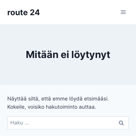
Siirry
route 24
sisältöön
Mitään ei löytynyt
Näyttää siltä, että emme löydä etsimääsi.
Kokeile, voisiko hakutoiminto auttaa.
Haku: