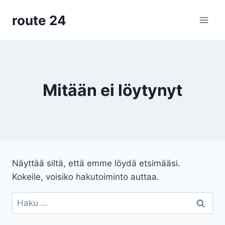
Siirry
route 24
sisältöön
Mitään ei löytynyt
Näyttää siltä, että emme löydä etsimääsi.
Kokeile, voisiko hakutoiminto auttaa.
Haku: