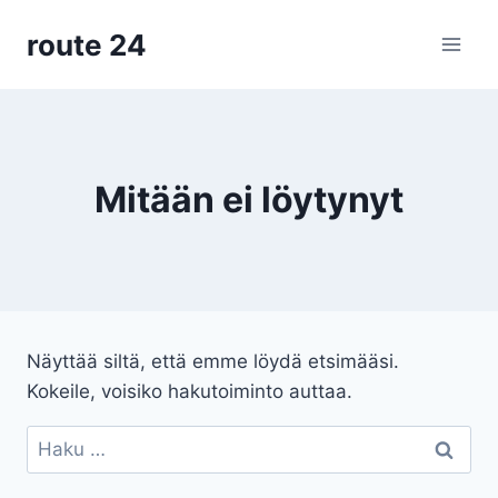
Siirry
route 24
sisältöön
Mitään ei löytynyt
Näyttää siltä, että emme löydä etsimääsi.
Kokeile, voisiko hakutoiminto auttaa.
Haku: