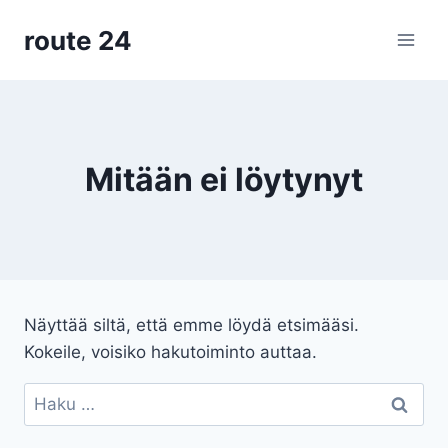
Siirry
route 24
sisältöön
Mitään ei löytynyt
Näyttää siltä, että emme löydä etsimääsi.
Kokeile, voisiko hakutoiminto auttaa.
Haku: