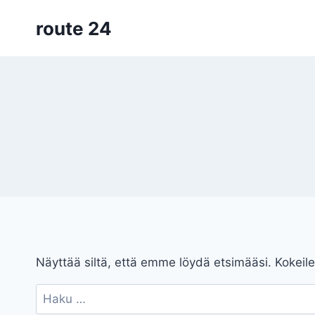
Siirry
route 24
sisältöön
Näyttää siltä, että emme löydä etsimääsi. Kokeile
Haku: