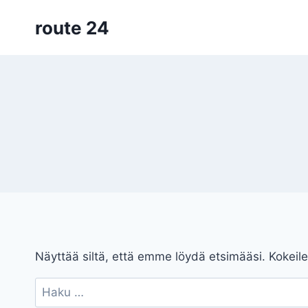
Siirry
route 24
sisältöön
Näyttää siltä, että emme löydä etsimääsi. Kokeile
Haku: