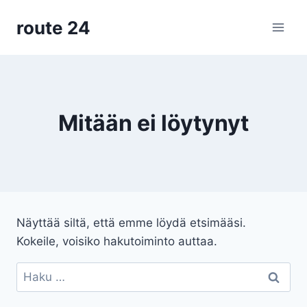
Siirry
route 24
sisältöön
Mitään ei löytynyt
Näyttää siltä, että emme löydä etsimääsi.
Kokeile, voisiko hakutoiminto auttaa.
Haku: