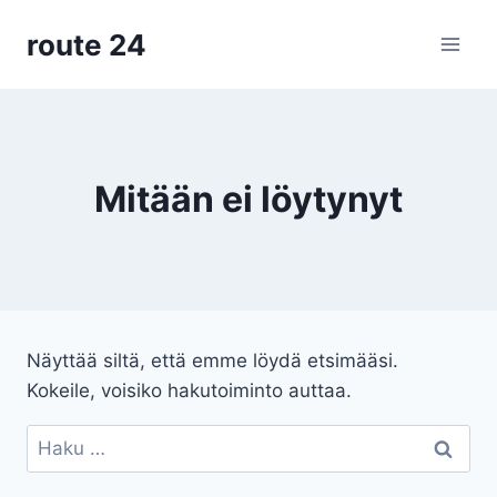
Siirry
route 24
sisältöön
Mitään ei löytynyt
Näyttää siltä, että emme löydä etsimääsi.
Kokeile, voisiko hakutoiminto auttaa.
Haku: