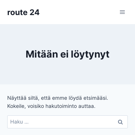
Siirry
route 24
sisältöön
Mitään ei löytynyt
Näyttää siltä, että emme löydä etsimääsi.
Kokeile, voisiko hakutoiminto auttaa.
Haku: