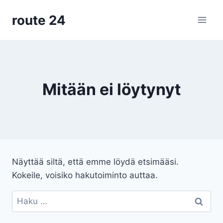
Siirry
route 24
sisältöön
Mitään ei löytynyt
Näyttää siltä, että emme löydä etsimääsi.
Kokeile, voisiko hakutoiminto auttaa.
Haku: