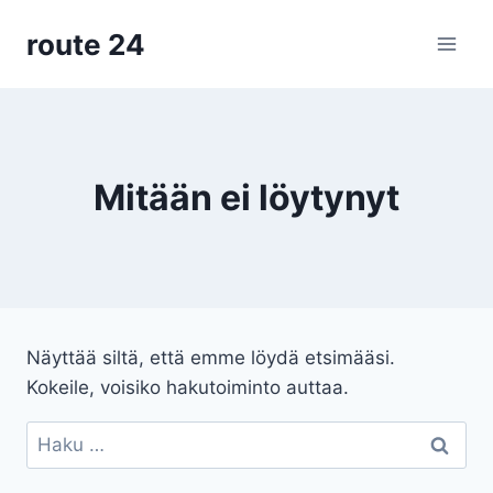
Siirry
route 24
sisältöön
Mitään ei löytynyt
Näyttää siltä, että emme löydä etsimääsi.
Kokeile, voisiko hakutoiminto auttaa.
Haku: