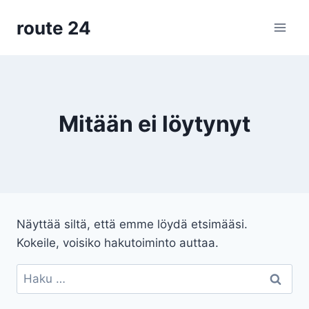
Siirry
route 24
sisältöön
Mitään ei löytynyt
Näyttää siltä, että emme löydä etsimääsi.
Kokeile, voisiko hakutoiminto auttaa.
Haku: