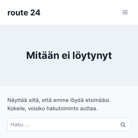
Siirry
route 24
sisältöön
Mitään ei löytynyt
Näyttää siltä, että emme löydä etsimääsi.
Kokeile, voisiko hakutoiminto auttaa.
Haku: