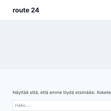
Siirry
route 24
sisältöön
Näyttää siltä, että emme löydä etsimääsi. Kokeile
Haku: