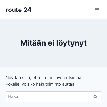
Siirry
route 24
sisältöön
Mitään ei löytynyt
Näyttää siltä, että emme löydä etsimääsi.
Kokeile, voisiko hakutoiminto auttaa.
Haku: