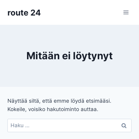
Siirry
route 24
sisältöön
Mitään ei löytynyt
Näyttää siltä, että emme löydä etsimääsi.
Kokeile, voisiko hakutoiminto auttaa.
Haku: