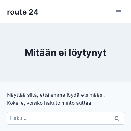
Siirry
route 24
sisältöön
Mitään ei löytynyt
Näyttää siltä, että emme löydä etsimääsi.
Kokeile, voisiko hakutoiminto auttaa.
Haku: