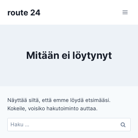
Siirry
route 24
sisältöön
Mitään ei löytynyt
Näyttää siltä, että emme löydä etsimääsi.
Kokeile, voisiko hakutoiminto auttaa.
Haku: