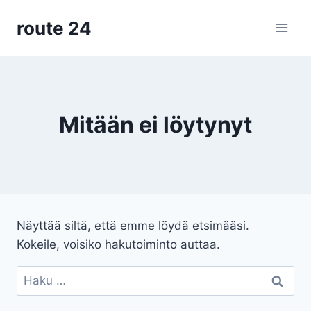
Siirry
route 24
sisältöön
Mitään ei löytynyt
Näyttää siltä, että emme löydä etsimääsi.
Kokeile, voisiko hakutoiminto auttaa.
Haku: