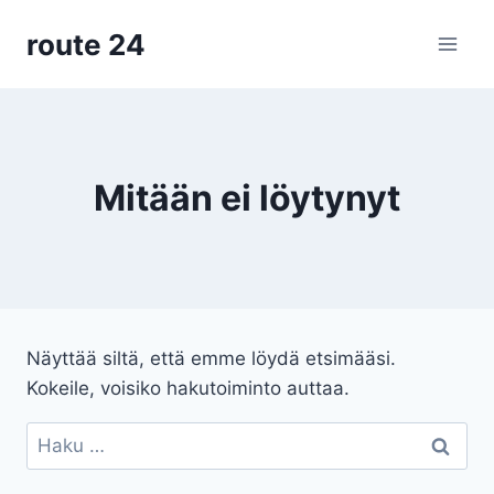
Siirry
route 24
sisältöön
Mitään ei löytynyt
Näyttää siltä, että emme löydä etsimääsi.
Kokeile, voisiko hakutoiminto auttaa.
Haku: