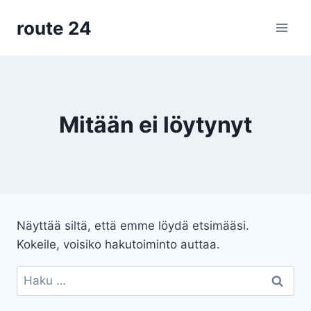
Siirry
route 24
sisältöön
Mitään ei löytynyt
Näyttää siltä, että emme löydä etsimääsi.
Kokeile, voisiko hakutoiminto auttaa.
Haku: