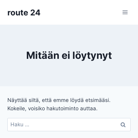
Siirry
route 24
sisältöön
Mitään ei löytynyt
Näyttää siltä, että emme löydä etsimääsi.
Kokeile, voisiko hakutoiminto auttaa.
Haku: