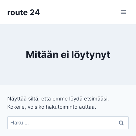
Siirry
route 24
sisältöön
Mitään ei löytynyt
Näyttää siltä, että emme löydä etsimääsi.
Kokeile, voisiko hakutoiminto auttaa.
Haku: