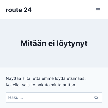
Siirry
route 24
sisältöön
Mitään ei löytynyt
Näyttää siltä, että emme löydä etsimääsi.
Kokeile, voisiko hakutoiminto auttaa.
Haku: