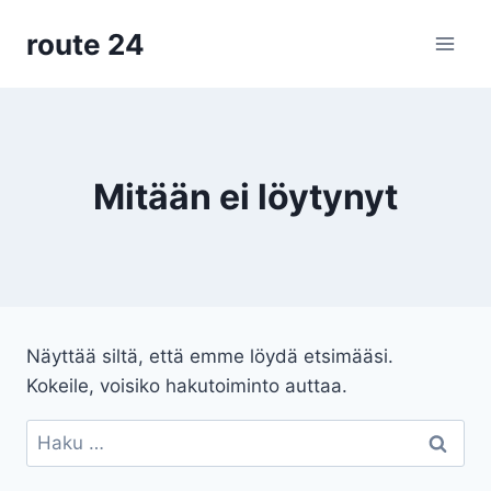
Siirry
route 24
sisältöön
Mitään ei löytynyt
Näyttää siltä, että emme löydä etsimääsi.
Kokeile, voisiko hakutoiminto auttaa.
Haku: