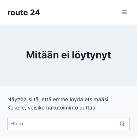
Siirry
route 24
sisältöön
Mitään ei löytynyt
Näyttää siltä, että emme löydä etsimääsi.
Kokeile, voisiko hakutoiminto auttaa.
Haku: