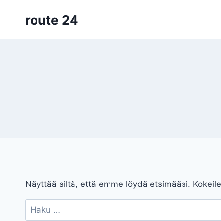
Siirry
route 24
sisältöön
Näyttää siltä, että emme löydä etsimääsi. Kokeile
Haku: