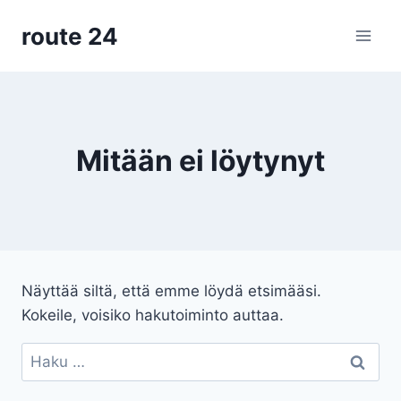
Siirry
route 24
sisältöön
Mitään ei löytynyt
Näyttää siltä, että emme löydä etsimääsi.
Kokeile, voisiko hakutoiminto auttaa.
Haku: