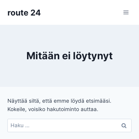
Siirry
route 24
sisältöön
Mitään ei löytynyt
Näyttää siltä, että emme löydä etsimääsi.
Kokeile, voisiko hakutoiminto auttaa.
Haku: