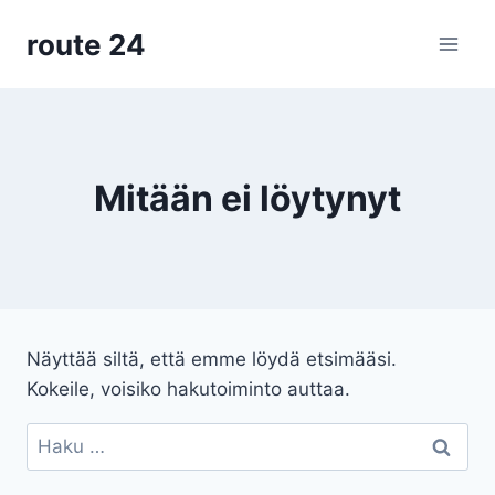
Siirry
route 24
sisältöön
Mitään ei löytynyt
Näyttää siltä, että emme löydä etsimääsi.
Kokeile, voisiko hakutoiminto auttaa.
Haku: