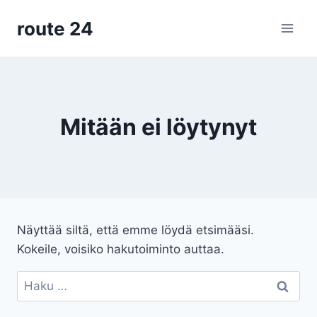
Siirry
route 24
sisältöön
Mitään ei löytynyt
Näyttää siltä, että emme löydä etsimääsi.
Kokeile, voisiko hakutoiminto auttaa.
Haku: