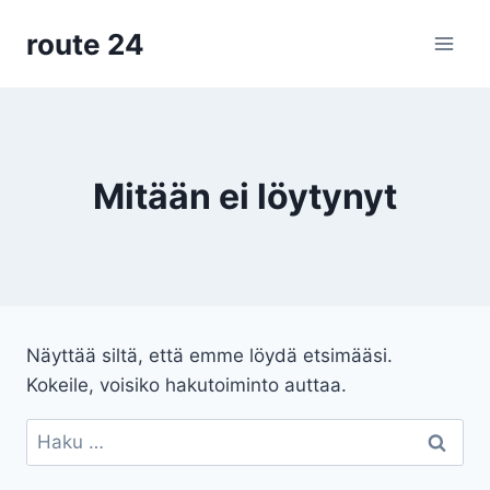
Siirry
route 24
sisältöön
Mitään ei löytynyt
Näyttää siltä, että emme löydä etsimääsi.
Kokeile, voisiko hakutoiminto auttaa.
Haku: