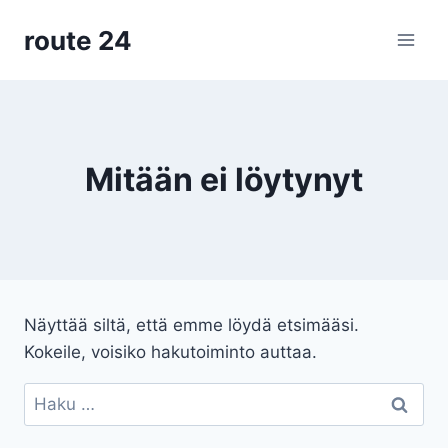
Siirry
route 24
sisältöön
Mitään ei löytynyt
Näyttää siltä, että emme löydä etsimääsi.
Kokeile, voisiko hakutoiminto auttaa.
Haku: