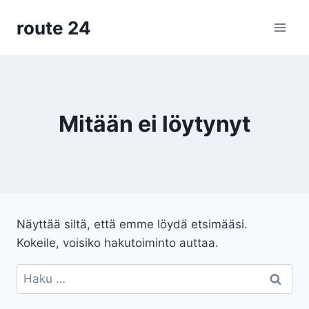
Siirry
route 24
sisältöön
Mitään ei löytynyt
Näyttää siltä, että emme löydä etsimääsi.
Kokeile, voisiko hakutoiminto auttaa.
Haku: