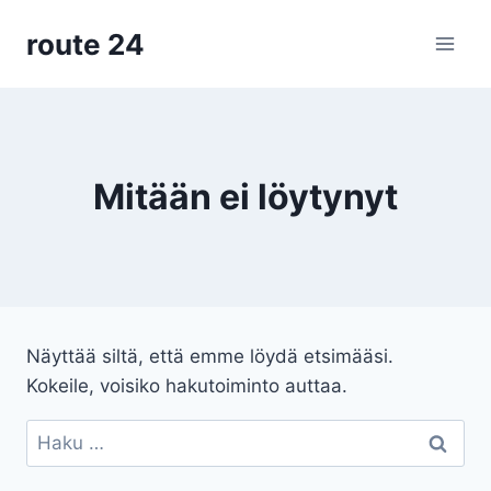
Siirry
route 24
sisältöön
Mitään ei löytynyt
Näyttää siltä, että emme löydä etsimääsi.
Kokeile, voisiko hakutoiminto auttaa.
Haku: